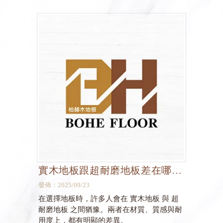
實木地板跟超耐磨地板差在哪
裡？
發佈：2025/09/23
在選擇地板時，許多人會在 實木地板 與 超
耐磨地板 之間猶豫。兩者在材質、質感與耐
用度上，都有明顯的差異。