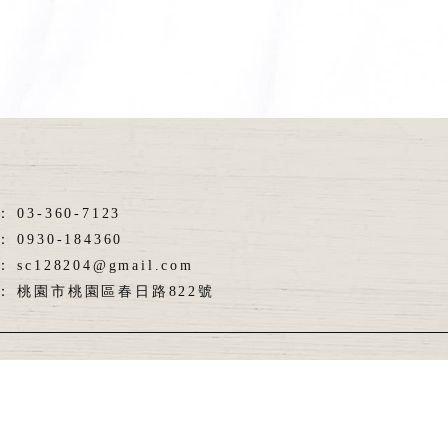
03-360-7123
0930-184360
sc128204@gmail.com
桃園市桃園區春日路822號
首頁
關於柏赫
服務內容
服務流程
產品系列
作品
實木地板
八德區實木地板
超耐磨地板
桃園超耐磨地板
八德區超耐