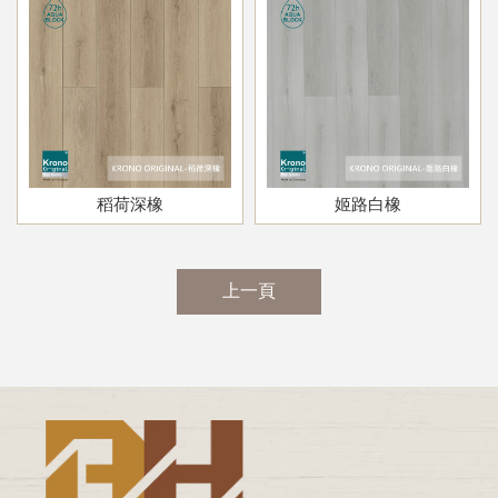
稻荷深橡
姬路白橡
上一頁