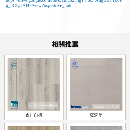
https://drive.google.com/file/d/1mu82YlgTYbE_AhgBEFTb0P
g_nCIgTAH9/view?usp=drive_link
香川白橡
盧森堡